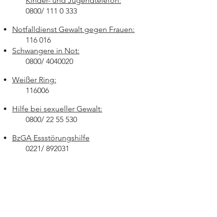
Kinder
- und Jugendtelefon:
0800/
111 0 333
Notfalldienst Gewalt gegen Frauen:
116 016
Schwangere in Not:
0800/
4040020
Weißer Ring:
116006​
Hilfe bei sexueller Gewalt:
0800/
22 55 530
BzGA Essstörungshilfe
0221/ 892031
Sucht & Drogenhotline:
0180/
63 13 0 31
Trauma- und Opferhilfezentrum
Frankfurt/ Main e.V.: